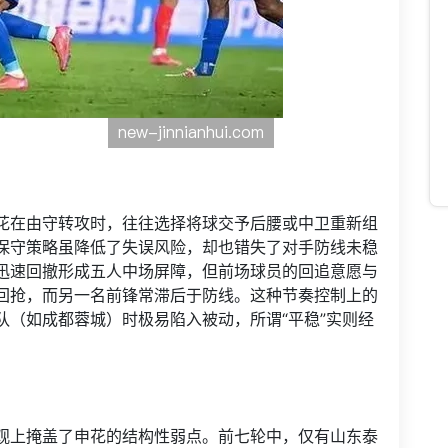
花在由守转攻时，往往选择将球交予后腰或中卫重新组
保守策略虽降低了失误风险，却也错失了对手防线未稳
迅速回撤形成五人中场屏障，但前场球员的回追意愿与
回抢，而另一名前锋常滞后于防线。这种节奏控制上的
队（如成都蓉城）时极易陷入被动，所谓“平稳”实则经
观上掩盖了申花的结构性弱点。前七轮中，仅有山东泰