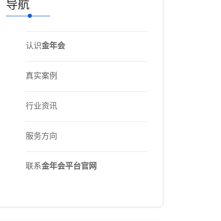
导航
认识
金年会
真实案例
行业资讯
服务方向
联系
金年会平台官网