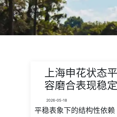
上海申花状态
容磨合表现稳
2026-05-18
平稳表象下的结构性依赖