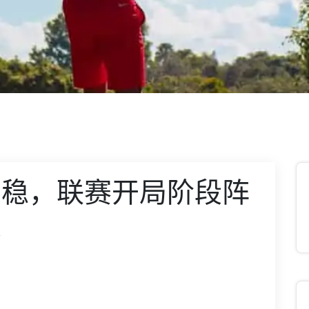
平稳，联赛开局阶段阵
定