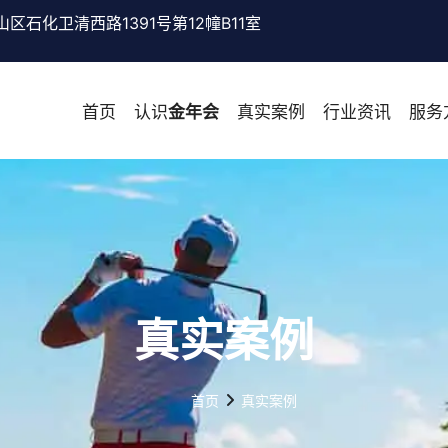
区石化卫清西路1391号第12幢B11室
首页
认识
金年会
真实案例
行业资讯
服务
真实案例
首页
真实案例