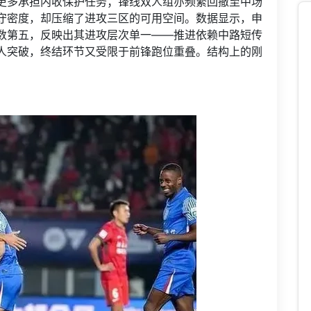
更多承担内收保护任务；锋线双人组亦频繁回撤至中场
守密度，却压缩了进攻三区的可用空间。数据显示，申
数第五，反映出其进攻层次单一——推进依赖中路短传
人突破，终结环节又受限于前锋跑位重叠。结构上的刚