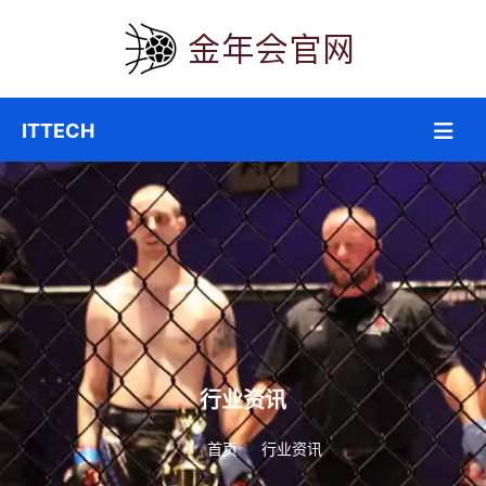
行业资讯
首页
行业资讯