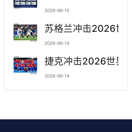
2026-06-15
苏格兰冲击2026世
2026-06-14
捷克冲击2026世
2026-06-14