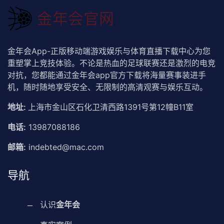
金年会App-正版移动端游戏娱乐与体育直播下载中心为您
重塑掌上竞技体验。不论是热血的足球联赛还是激烈的电竞
对抗，您都能通过金年会app官方下载将海量赛事装进手
机，随时随地享受安全、无限制的高清观赛与娱乐互动。
地址:
上海市金山区石化卫清西路1391号第12幢B11室
电话:
13987088186
邮箱:
indebted@mac.com
导航
认识
金年会