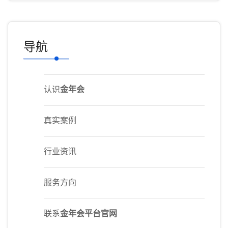
导航
认识
金年会
真实案例
行业资讯
服务方向
联系
金年会平台官网