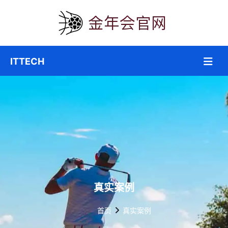
真实案例
首页
真实案例