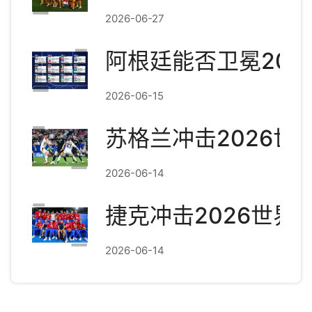
2026-06-27
阿根廷能否卫冕202
2026-06-15
苏格兰冲击2026世
2026-06-14
捷克冲击2026世
2026-06-14