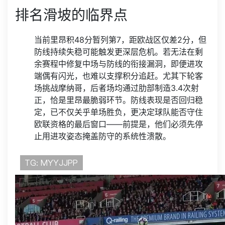
排名滑坡的临界点
当前里昂积48分暂列第7，距欧战区仅差2分，但
防线持续失稳可能触发更深层危机。若无法在剩
余赛程中修复中场与防线的衔接漏洞，即便进攻
端偶有闪光，也难以支撑积分追赶。尤其下轮客
场挑战摩纳哥，后者场均通过肋部制造3.4次射
正，恰是里昂最脆弱环节。防线表现是否回归稳
定，已不仅关乎单场胜负，更决定球队能否守住
欧联资格的最后窗口——前提是，他们必须先停
止用进攻姿态掩盖防守的系统性溃散。