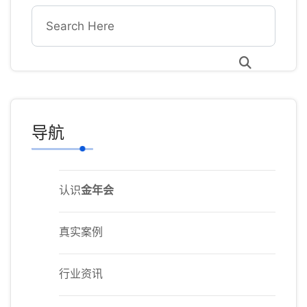
导航
认识
金年会
真实案例
行业资讯