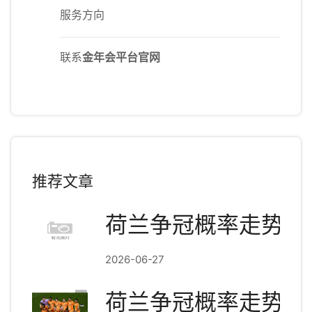
服务方向
联系
金年会平台官网
推荐文章
荷兰争冠概率走势图
2026-06-27
荷兰争冠概率走势图