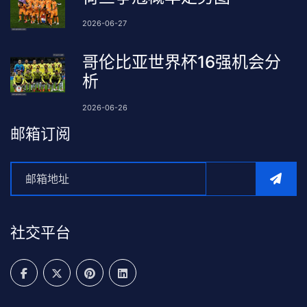
2026-06-27
哥伦比亚世界杯16强机会分
析
2026-06-26
邮箱订阅
社交平台