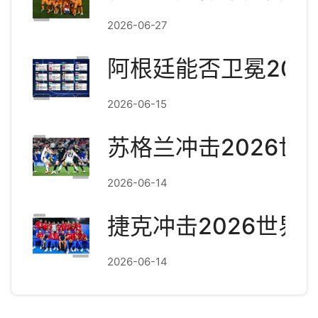
2026-06-27
阿根廷能否卫冕202
2026-06-15
苏格兰冲击2026世
2026-06-14
捷克冲击2026世
2026-06-14