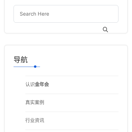
导航
认识
金年会
真实案例
行业资讯