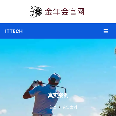
真实案例
首页
真实案例