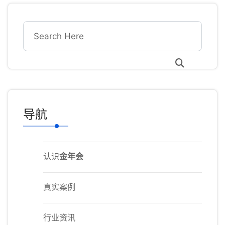
导航
认识
金年会
真实案例
行业资讯