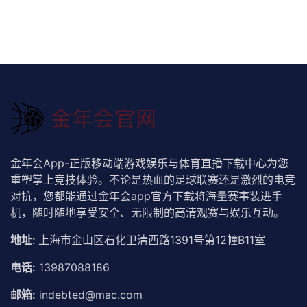
金年会App-正版移动端游戏娱乐与体育直播下载中心为您
重塑掌上竞技体验。不论是热血的足球联赛还是激烈的电竞
对抗，您都能通过金年会app官方下载将海量赛事装进手
机，随时随地享受安全、无限制的高清观赛与娱乐互动。
地址:
上海市金山区石化卫清西路1391号第12幢B11室
电话:
13987088186
邮箱:
indebted@mac.com