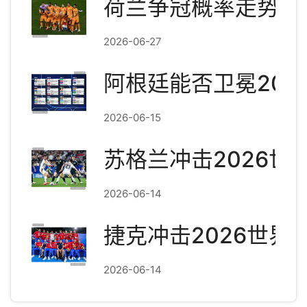
荷兰争冠概率走势图
2026-06-27
阿根廷能否卫冕202
2026-06-15
苏格兰冲击2026世
2026-06-14
捷克冲击2026世
2026-06-14