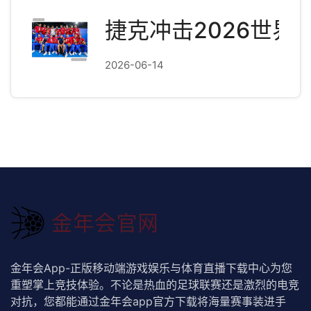
捷克冲击2026世
2026-06-14
金年会App-正版移动端游戏娱乐与体育直播下载中心为您
重塑掌上竞技体验。不论是热血的足球联赛还是激烈的电竞
对抗，您都能通过金年会app官方下载将海量赛事装进手