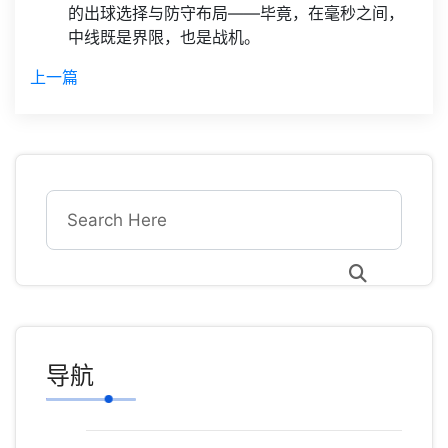
的出球选择与防守布局——毕竟，在毫秒之间，
中线既是界限，也是战机。
上一篇
导航