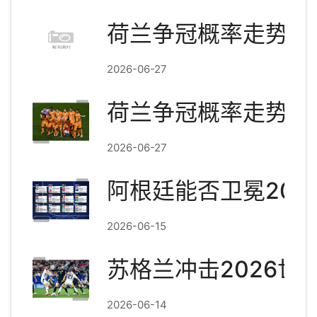
荷兰争冠概率走势图
2026-06-27
荷兰争冠概率走势图
2026-06-27
阿根廷能否卫冕202
2026-06-15
苏格兰冲击2026世
2026-06-14