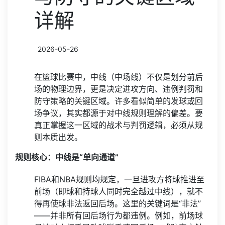
详解
2026-05-26
在篮球比赛中，中线（中场线）不仅是划分前后
场的物理边界，更是决定进攻方向、违例判罚和
防守策略的关键区域。许多看似简单的发球或回
场争议，其实都源于对中线规则理解的偏差。要
真正掌握这一区域的战术与判罚逻辑，必须从规
则本质出发。
规则核心：中线是“单向通道”
FIBA和NBA规则均规定，一旦进攻方将球推进至
前场（即球和持球人同时完全越过中线），就不
得再使球非法返回后场。这里的关键词是“非法”
——并非所有回后场行为都违例。例如，前场球