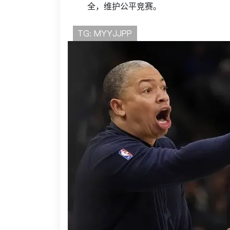
全，维护公平竞赛。