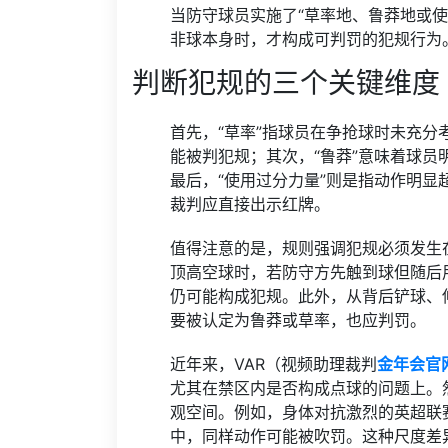
当防守球员实施了“草率地、鲁莽地或
非球本身时，才构成可判罚的犯规行为
判断犯规的三个关键维度
首先，“草率”指球员在争抢球时未充
能被判犯规；其次，“鲁莽”意味着球
最后，“使用过分力量”则是指动作明
裁判应直接出示红牌。
值得注意的是，规则强调犯规必须发生在
顶高空球时，若防守方先触到球但随后
仍可能构成犯规。此外，从背后铲球、
要被认定为鲁莽或草率，也应判罚。
近年来，VAR（视频助理裁判
金年会官
尤其在禁区内是否构成点球的问题上。然
观空间。例如，身体对抗激烈的英超联
中，同样动作可能被吹罚。这种尺度差