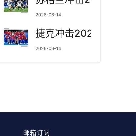
2026-06-14
捷克冲击2026世界杯
2026-06-14
邮箱订阅