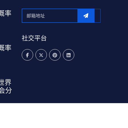
概率
社交平台
概率
世界
机会分