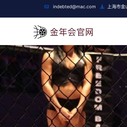
indebted@mac.com
上海市金山