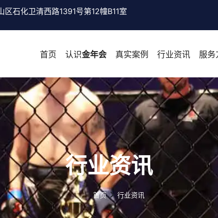
区石化卫清西路1391号第12幢B11室
首页
认识
金年会
真实案例
行业资讯
服务
行业资讯
首页
行业资讯