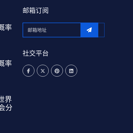
邮箱订阅
概率
社交平台
概率
世界
机会分