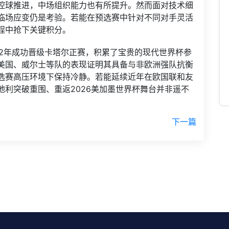
控球推进，中场组织能力也有所提升。然而面对技术细
临场应变仍是考验。若能在预选赛中针对不同对手灵活
程中抢下关键积分。
022年成功晋级卡塔尔正赛，积累了宝贵的现代世界杯参
美国、威尔士等队的表现证明其具备与非欧洲强队抗衡
选赛高压环境下保持冷静。若能延续近年在欧国联和友
地利突破重围、重返2026美加墨世界杯舞台并非遥不
下一篇