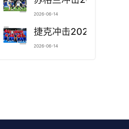
2026-06-14
捷克冲击2026世界杯
2026-06-14