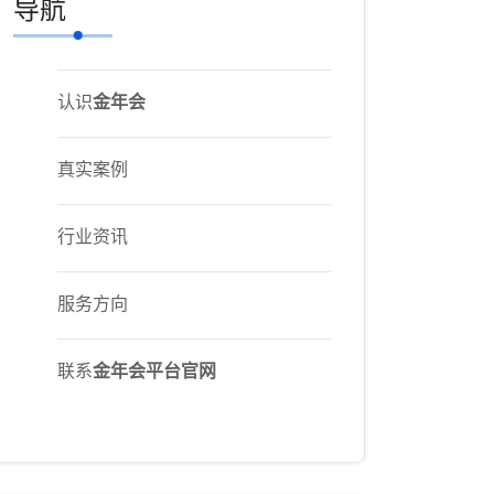
导航
认识
金年会
真实案例
行业资讯
服务方向
联系
金年会平台官网