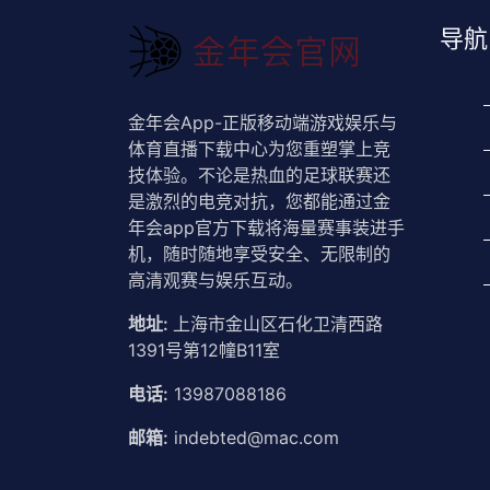
导航
金年会App-正版移动端游戏娱乐与
体育直播下载中心为您重塑掌上竞
技体验。不论是热血的足球联赛还
是激烈的电竞对抗，您都能通过金
年会app官方下载将海量赛事装进手
机，随时随地享受安全、无限制的
高清观赛与娱乐互动。
地址:
上海市金山区石化卫清西路
1391号第12幢B11室
电话:
13987088186
邮箱:
indebted@mac.com