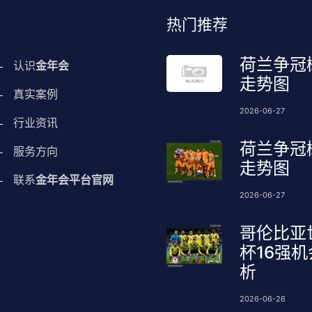
热门推荐
荷兰争冠
认识
金年会
走势图
真实案例
2026-06-27
行业资讯
荷兰争冠
服务方向
走势图
联系
金年会平台官网
2026-06-27
哥伦比亚
杯16强
析
2026-06-26