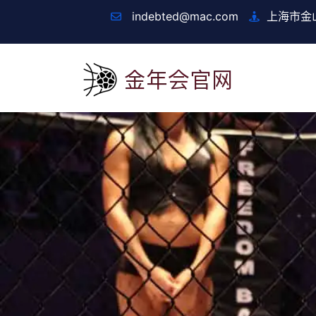
indebted@mac.com
上海市金山