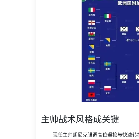
主帅战术风格成关键
现任主帅朗尼克强调高位逼抢与快速转