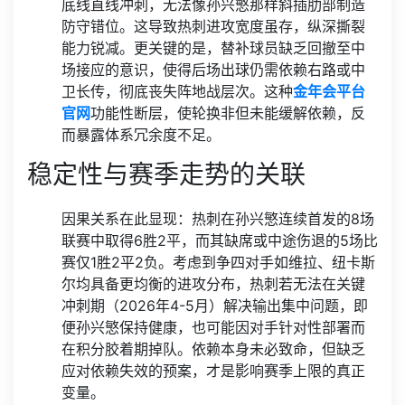
底线直线冲刺，无法像孙兴慜那样斜插肋部制造
防守错位。这导致热刺进攻宽度虽存，纵深撕裂
能力锐减。更关键的是，替补球员缺乏回撤至中
场接应的意识，使得后场出球仍需依赖右路或中
卫长传，彻底丧失阵地战层次。这种
金年会平台
官网
功能性断层，使轮换非但未能缓解依赖，反
而暴露体系冗余度不足。
稳定性与赛季走势的关联
因果关系在此显现：热刺在孙兴慜连续首发的8场
联赛中取得6胜2平，而其缺席或中途伤退的5场比
赛仅1胜2平2负。考虑到争四对手如维拉、纽卡斯
尔均具备更均衡的进攻分布，热刺若无法在关键
冲刺期（2026年4-5月）解决输出集中问题，即
便孙兴慜保持健康，也可能因对手针对性部署而
在积分胶着期掉队。依赖本身未必致命，但缺乏
应对依赖失效的预案，才是影响赛季上限的真正
变量。