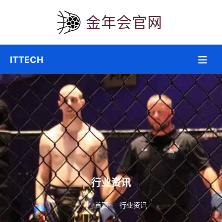
行业资讯
首页
行业资讯