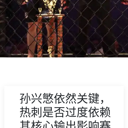
孙兴慜依然关键，
热刺是否过度依赖
其核心输出影响赛