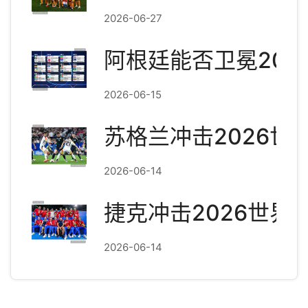
2026-06-27
阿根廷能否卫冕202
2026-06-15
苏格兰冲击2026世
2026-06-14
捷克冲击2026世
2026-06-14