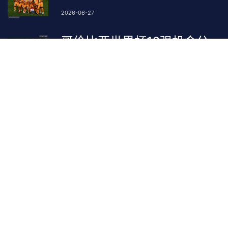
2026-06-27
哥伦比亚世界杯16强机会分
析
2026-06-26
邮箱订阅
社交平台