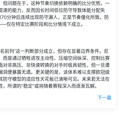
。但问题在于，这种节奏切换依赖明确的比分优势。一
提速的能力，反而因长时间低位防守导致体能分配失
第70分钟后连续出现防守漏人，正是节奏僵化所致。防
”——仅在特定比赛阶段和比分情境下成立。
排名前列”这一判断部分成立，但存在显著边界条件。尼
，而是通过牺牲进攻主动性、压缩空间纵深、控制比赛
面对非高压、非快速转换的对手时极具韧性，但一旦遭
漏洞便暴露无遗。更关键的是，该体系难以支撑欧冠级
其防守模型的适应性天花板已清晰可见。未来若无法在
性，所谓的“稳定”或将随着赛程深入而逐渐瓦解。
下一篇