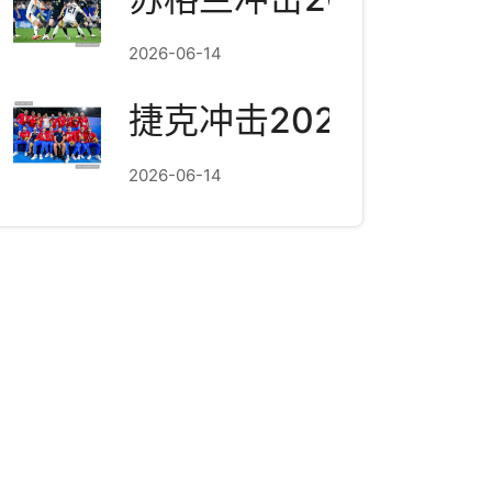
2026-06-14
捷克冲击2026世界杯
2026-06-14