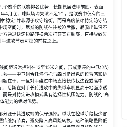
此前几个赛季的联赛排名优势，长期稳居法甲前四。表面
6年4月底，球队场均失球不足1个，是联赛中仅有的三
种“稳定”并非源于攻守均衡，而是高度依赖特定防守结
中场空间时，尼斯的防线往往被迫后撤，暴露出纵深不
对方通过快速边路转换两次打穿其右肋部，直接导致失
对手进攻节奏可控的前提之上。
，两条线间距通常控制在12至15米之间，形成紧凑的中低位防
显著——中卫组合托洛与托马森具备出色的位置感和协
问题在于，一旦对手绕过中场直接长传找边锋或高中
示，尼斯在对手长传进攻中的失球率明显高于地面渗透
，而是对特定进攻模式具有选择性抗压能力。防线的“高
个体能力的绝对优势。
部分源于其进攻端的保守选择。球队在控球阶段极少冒
短传维持节奏，避免陷入高风险转换。这种策略虽降低