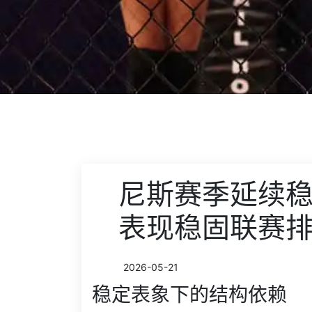
尼斯赛季延续
表现稳固联赛
2026-05-21
稳定表象下的结构依赖