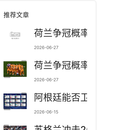
推荐文章
荷兰争冠概率走势图
2026-06-27
荷兰争冠概率走势图
2026-06-27
阿根廷能否卫冕2026
2026-06-15
苏格兰冲击2026世界