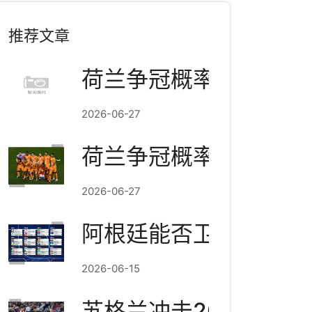
推荐文章
荷兰争冠概率走势图
2026-06-27
荷兰争冠概率走势图
2026-06-27
阿根廷能否卫冕2026
2026-06-15
苏格兰冲击2026世界