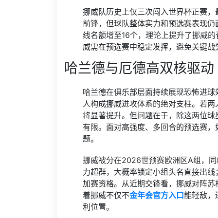
挪威队历史上仅三次闯入世界杯正赛，最
前锋，但球队整体实力和预选赛表现仍面
线名额增至16个，理论上提升了挪威
威需在预选赛中稳定发挥，避免关键战
哈兰德与厄德高双核驱动
哈兰德在俱乐部层面持续展现恐怖进球
人构成挪威进攻体系的绝对支柱。若两
将显著提升。但问题在于，除这两位球
有限。面对高强度、多回合的预选赛，
题。
挪威被分在2026世预赛欧洲区A组，
力超群，大概率锁定小组头名直接出线
加赛资格。从近期交锋看，挪威对阵苏
着挪威不仅不
金年会官方入口
能轻敌，
利位置。