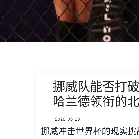
挪威队能否打破
哈兰德领衔的
2026-05-23
挪威冲击世界杯的现实挑