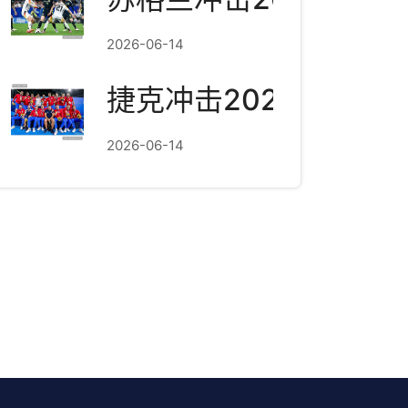
2026-06-14
捷克冲击2026世界杯
2026-06-14