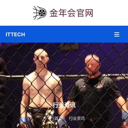
行业资讯
首页
行业资讯