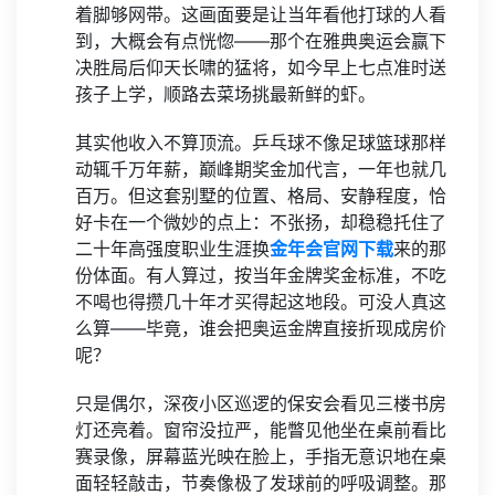
着脚够网带。这画面要是让当年看他打球的人看
到，大概会有点恍惚——那个在雅典奥运会赢下
决胜局后仰天长啸的猛将，如今早上七点准时送
孩子上学，顺路去菜场挑最新鲜的虾。
其实他收入不算顶流。乒乓球不像足球篮球那样
动辄千万年薪，巅峰期奖金加代言，一年也就几
百万。但这套别墅的位置、格局、安静程度，恰
好卡在一个微妙的点上：不张扬，却稳稳托住了
二十年高强度职业生涯换
金年会官网下载
来的那
份体面。有人算过，按当年金牌奖金标准，不吃
不喝也得攒几十年才买得起这地段。可没人真这
么算——毕竟，谁会把奥运金牌直接折现成房价
呢？
只是偶尔，深夜小区巡逻的保安会看见三楼书房
灯还亮着。窗帘没拉严，能瞥见他坐在桌前看比
赛录像，屏幕蓝光映在脸上，手指无意识地在桌
面轻轻敲击，节奏像极了发球前的呼吸调整。那