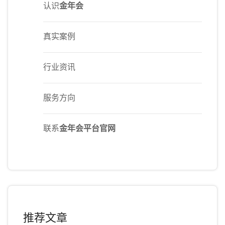
认识
金年会
真实案例
行业资讯
服务方向
联系
金年会平台官网
推荐文章