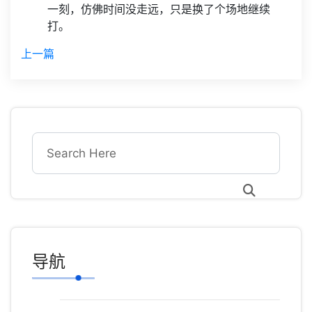
一刻，仿佛时间没走远，只是换了个场地继续
打。
上一篇
导航