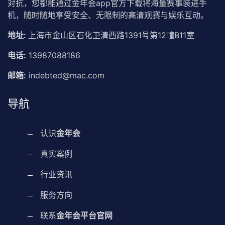
对抗，您都能通过金年会app官方下载将海量赛事装进手
机，随时随地享受安全、无限制的高清观赛与娱乐互动。
地址:
上海市金山区石化卫清西路1391号第12幢B11室
电话:
13987088186
邮箱:
indebted@mac.com
导航
认识
金年会
真实案例
行业资讯
服务方向
联系
金年会平台官网