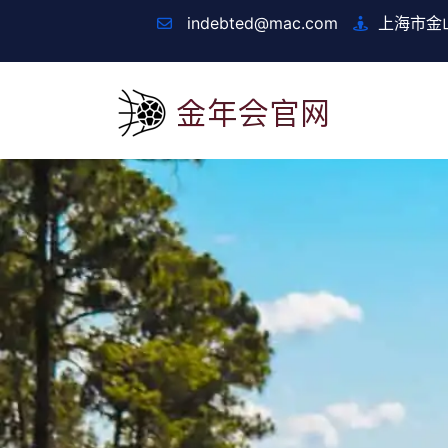
indebted@mac.com
上海市金山