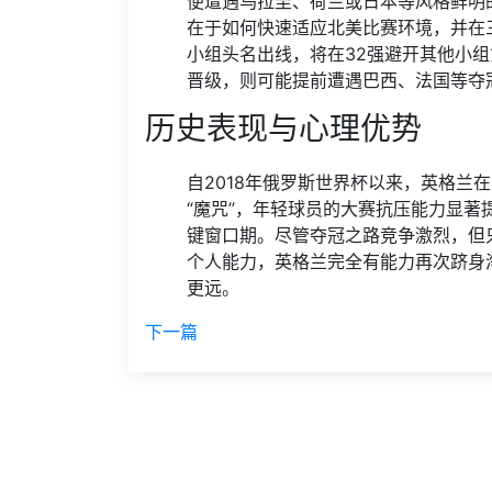
便遭遇乌拉圭、荷兰或日本等风格鲜明
在于如何快速适应北美比赛环境，并在
小组头名出线，将在32强避开其他小
晋级，则可能提前遭遇巴西、法国等夺
历史表现与心理优势
自2018年俄罗斯世界杯以来，英格兰
“魔咒”，年轻球员的大赛抗压能力显著
键窗口期。尽管夺冠之路竞争激烈，但
个人能力，英格兰完全有能力再次跻身
更远。
下一篇