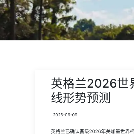
英格兰2026
线形势预测
2026-06-09
英格兰已确认晋级2026年美加墨世界