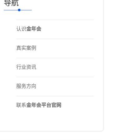
导航
认识
金年会
真实案例
行业资讯
服务方向
联系
金年会平台官网