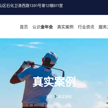
区石化卫清西路1391号第12幢B11室
首页
认识
金年会
真实案例
行业资讯
服务
真实案例
首页
真实案例