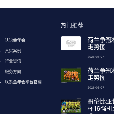
热门推荐
荷兰争冠
认识
金年会
走势图
真实案例
2026-06-27
行业资讯
荷兰争冠
服务方向
走势图
联系
金年会平台官网
2026-06-27
哥伦比亚
杯16强