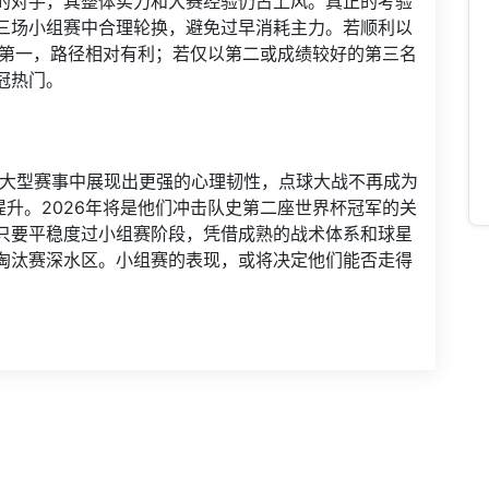
的对手，其整体实力和大赛经验仍占上风。真正的考验
三场小组赛中合理轮换，避免过早消耗主力。若顺利以
组第一，路径相对有利；若仅以第二或成绩较好的第三名
冠热门。
在大型赛事中展现出更强的心理韧性，点球大战不再成为
提升。2026年将是他们冲击队史第二座世界杯冠军的关
只要平稳度过小组赛阶段，凭借成熟的战术体系和球星
淘汰赛深水区。小组赛的表现，或将决定他们能否走得