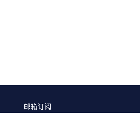
邮箱订阅
概率