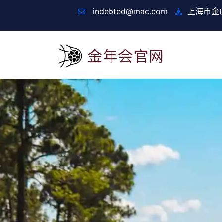
indebted@mac.com
上海市金山