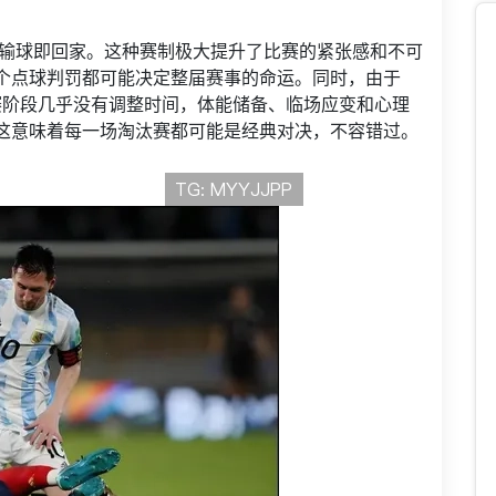
，输球即回家。这种赛制极大提升了比赛的紧张感和不可
个点球判罚都可能决定整届赛事的命运。同时，由于
赛阶段几乎没有调整时间，体能储备、临场应变和心理
这意味着每一场淘汰赛都可能是经典对决，不容错过。