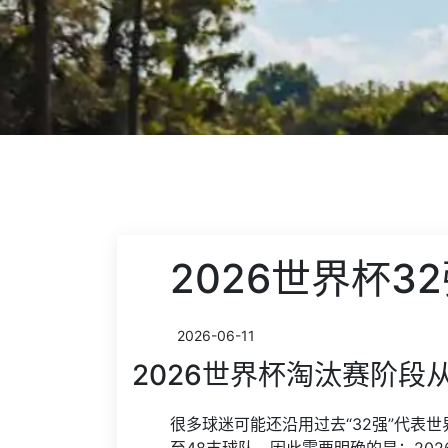
2026世界杯
2026-06-11
2026世界杯淘汰赛阶段
很多球迷可能还沿用过去“32强”代表