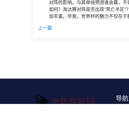
对阵的影响。与其单纯预测谁会赢，不
如何？淘汰赛对阵是否出现“死亡半区
加丰富。毕竟，世界杯的魅力不仅在于
上一篇
导航
金年会App-正版移动端游戏娱乐与
体育直播下载中心为您重塑掌上竞