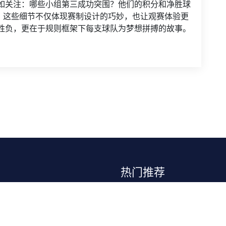
如关注：哪些小组第三成功突围？他们的积分和净胜球
”？这些细节不仅体现赛制设计的巧妙，也让观赛体验更
胜负，更在于规则框架下每支球队为梦想拼搏的故事。
热门推荐
荷兰争冠
认识
金年会
走势图
真实案例