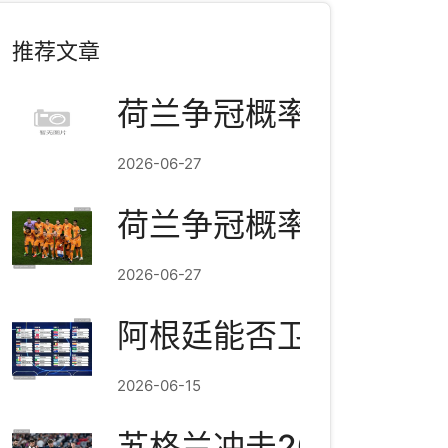
推荐文章
荷兰争冠概率走势图
2026-06-27
荷兰争冠概率走势图
2026-06-27
阿根廷能否卫冕2026
2026-06-15
苏格兰冲击2026世界