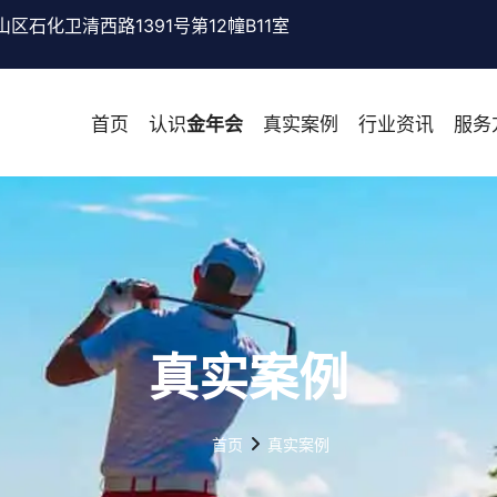
区石化卫清西路1391号第12幢B11室
首页
认识
金年会
真实案例
行业资讯
服务
真实案例
首页
真实案例