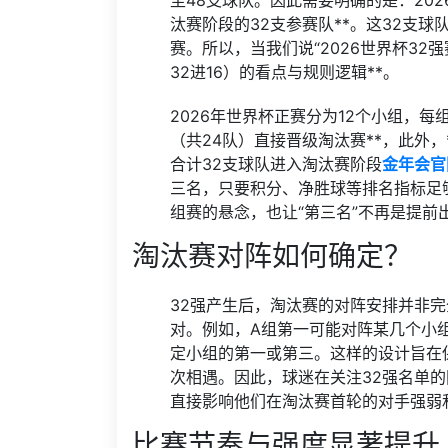
至48支球队。因此需要明确的是：202
汰赛阶段的32支参赛队**。这32支
赛。所以，当我们说“2026世界杯32
32进16）的看点与规则逻辑**。
2026年世界杯正赛分为12个小组，每
（共24队）直接晋级淘汰赛**，此外，
合计32支球队进入淘汰赛阶段
金年会官
三名，只要积分、净胜球等排名指标足
组赛的悬念，也让“第三名”不再是提前
淘汰赛对阵如何确定？
32强产生后，淘汰赛的对阵安排并非
对。例如，A组第一可能对阵某几个小
定小组的第一或第三。这样的设计旨在
次相遇。因此，球迷在关注32强名单的
直接影响他们在淘汰赛首轮的对手强弱
比赛节奏与强度显著提升