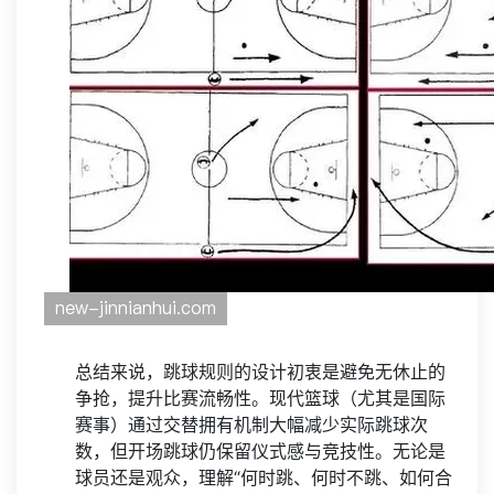
总结来说，跳球规则的设计初衷是避免无休止的
争抢，提升比赛流畅性。现代篮球（尤其是国际
赛事）通过交替拥有机制大幅减少实际跳球次
数，但开场跳球仍保留仪式感与竞技性。无论是
球员还是观众，理解“何时跳、何时不跳、如何合