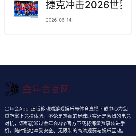
捷克冲击2026世
2026-06-14
金年会App-正版移动端游戏娱乐与体育直播下载中心为您
重塑掌上竞技体验。不论是热血的足球联赛还是激烈的电竞
对抗，您都能通过金年会app官方下载将海量赛事装进手
机，随时随地享受安全、无限制的高清观赛与娱乐互动。