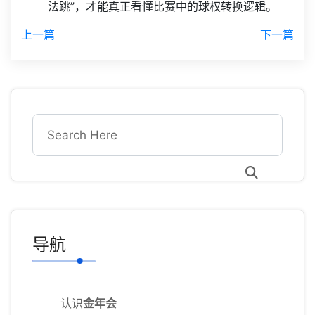
法跳”，才能真正看懂比赛中的球权转换逻辑。
上一篇
下一篇
导航
认识
金年会