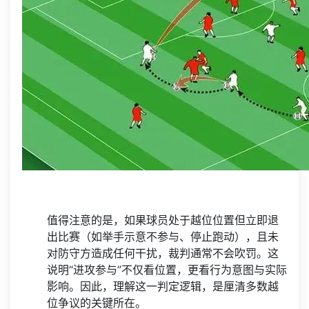
值得注意的是，如果球员处于越位位置但立即退
出比赛（如举手示意不参与、停止跑动），且未
对防守方造成任何干扰，裁判通常不会吹罚。这
说明“进攻参与”不仅看位置，更看行为意图与实际
影响。因此，理解这一判定逻辑，是厘清多数越
位争议的关键所在。