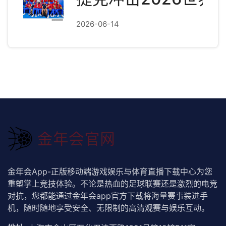
2026-06-14
金年会App-正版移动端游戏娱乐与体育直播下载中心为您
重塑掌上竞技体验。不论是热血的足球联赛还是激烈的电竞
对抗，您都能通过金年会app官方下载将海量赛事装进手
机，随时随地享受安全、无限制的高清观赛与娱乐互动。