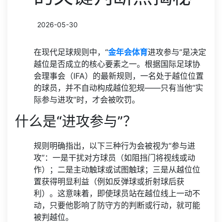
2026-05-30
在现代足球规则中，“
金年会体育
进攻参与”是决定
越位是否成立的核心要素之一。根据国际足球协
会理事会（IFA）的最新规则，一名处于越位位置
的球员，并不自动构成越位犯规——只有当他“实
际参与进攻”时，才会被吹罚。
什么是“进攻参与”？
规则明确指出，以下三种行为会被视为“参与进
攻”：一是干扰对方球员（如阻挡门将视线或动
作）；二是主动触球或试图触球；三是从越位位
置获得明显利益（例如反弹球或折射球后获
利）。这意味着，即使球员站在越位线上一动不
动，只要他影响了防守方的判断或行动，就可能
被判越位。