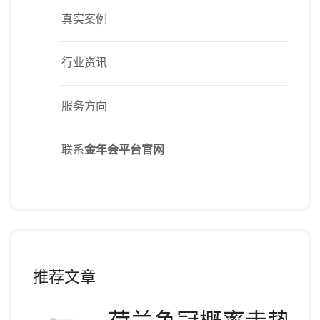
真实案例
行业资讯
服务方向
联系
金年会平台官网
推荐文章