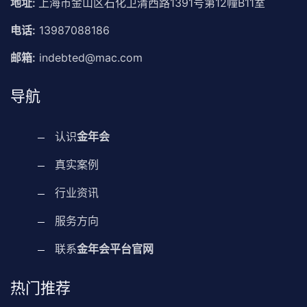
地址:
上海市金山区石化卫清西路1391号第12幢B11室
电话:
13987088186
邮箱:
indebted@mac.com
导航
认识
金年会
真实案例
行业资讯
服务方向
联系
金年会平台官网
热门推荐