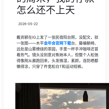
怎么还不上天
2026-05-22
戴资颖在IG上发了一张民宿阳台照，没配文，就
一张图——木平
金年会官网下载
台、藤编躺椅、
远处是山雾缭绕的茶园，手里一杯手冲咖啡还冒
着热气。镜头没刻意对焦她本人，但整个人松弛
得像刚从晨跑回来，头发微湿，素颜，连防晒都
懒得涂，只穿了件宽松白T和运动短裤。