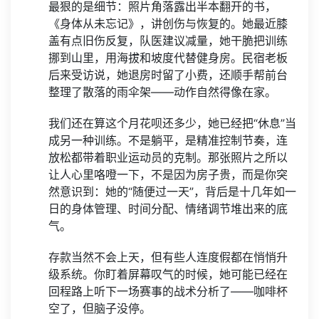
最狠的是细节：照片角落露出半本翻开的书，
《身体从未忘记》，讲创伤与恢复的。她最近膝
盖有点旧伤反复，队医建议减量，她干脆把训练
挪到山里，用海拔和坡度代替健身房。民宿老板
后来受访说，她退房时留了小费，还顺手帮前台
整理了散落的雨伞架——动作自然得像在家。
我们还在算这个月花呗还多少，她已经把“休息”当
成另一种训练。不是躺平，是精准控制节奏，连
放松都带着职业运动员的克制。那张照片之所以
让人心里咯噔一下，不是因为房子贵，而是你突
然意识到：她的“随便过一天”，背后是十几年如一
日的身体管理、时间分配、情绪调节堆出来的底
气。
存款当然不会上天，但有些人连度假都在悄悄升
级系统。你盯着屏幕叹气的时候，她可能已经在
回程路上听下一场赛事的战术分析了——咖啡杯
空了，但脑子没停。