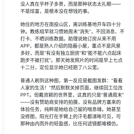
没人真在乎杯子多贵，而是那种状态太扎眼——
不是炫富，是根本没在想钱的事。
她住的地方在南投山区，离训练基地开车四十分
钟。教练组早就习惯她周末“消失”，不回消息、不
打卡、不晒训练数据。助理说她订房从来不用
APP，都是熟人介绍的隐蔽小屋，重点不是风景
多好，而是“有没有独立厨房”和“能不能六点起床
跑步不被打扰”。那天她发照片的时间是早上七点
十二分，定位显示她已经跑了八公里。
普通人刷到这种图，第一反应是截图发群：“看看
人家的生活！”然后默默关掉页面，继续回工位改
PPT。但戴资颖的世界里，这真的只是“普通周末”
——没有赞助商安排的拍摄，没有品牌方塞来的
体验任务，纯粹是她给自己留的喘息缝。她甚至
没修图，阳光打在手臂上的汗毛都清晰可见，可
那种由内而外的轻盈感，比任何滤镜都难模仿。