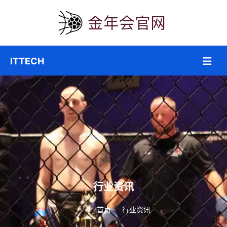
行业资讯
首页
行业资讯