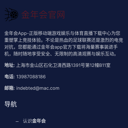
金年会App-正版移动端游戏娱乐与体育直播下载中心为您
重塑掌上竞技体验。不论是热血的足球联赛还是激烈的电竞
对抗，您都能通过金年会app官方下载将海量赛事装进手
机，随时随地享受安全、无限制的高清观赛与娱乐互动。
地址:
上海市金山区石化卫清西路1391号第12幢B11室
电话:
13987088186
邮箱:
indebted@mac.com
导航
认识
金年会