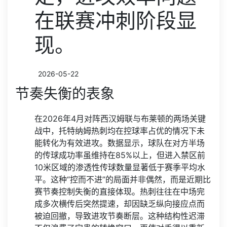
在联赛冲刺阶段显
现。
2026-05-22
节奏失衡的表象
在2026年4月对阵西汉姆联与布莱顿的两场关键
战中，托特纳姆热刺均在控球率占优的情况下未
能转化为有效进攻。数据显示，球队在对方半场
的传球成功率虽维持在85%以上，但进入禁区前
10米区域的渗透性传球数量显著低于赛季平均水
平。这种“控而不进”的局面并非偶然，而是近期比
赛节奏控制失衡的直接体现。热刺往往在中场完
成多次横传后突然提速，却因缺乏纵向接应点而
被迫回撤，导致进攻节奏断层。这种结构性迟滞