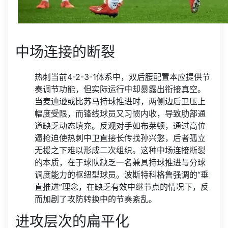
中场连接的断裂
热刺当前4-2-3-1体系中，双后腰配置本应提供节
奏调节功能，但实际运行中却暴露出衔接真空。
当麦迪逊或比苏马持球推进时，两侧边后卫压上
幅度受限，而锋线球员又习惯内收，导致肋部通
道缺乏动态填充。反观对手如布莱顿，通过高位
逼抢迫使热刺中卫直接长传找孙兴慜，后者孤立
无援之下难以形成二次组织。这种中场连接断裂
的本质，在于球队缺乏一名兼具持球推进与分球
调度能力的枢纽型球员。波斯特科格鲁强调的“垂
直推进”理念，在缺乏有效中继节点的情况下，反
而加剧了攻防转换中的节奏紊乱。
进攻层次的扁平化