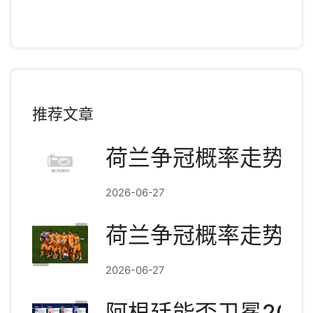
推荐文章
荷兰争冠概率走势图
2026-06-27
荷兰争冠概率走势图
2026-06-27
阿根廷能否卫冕202