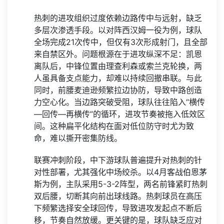
热刺的进攻组织过度依赖边路传中与远射，缺乏
多层次渗透手段。以对阵西汉姆一役为例，球队
全场完成21次传中，但仅有3次形成射门，且全部
来自禁区外。问题根源在于进攻纵深不足：凯恩
离队后，中锋位置由理查利森或索兰克轮换，两
人虽具备支点能力，却难以持续回撤串联。与此
同时，前腰麦迪逊频繁拉边协防，导致中路创造
力空心化。当边路突破受阻，球队往往陷入“横传
—回传—再横传”的循环，进攻节奏被拖入低效区
间。这种扁平化结构在面对低位防守时尤为致
命，难以撕开密集防线。
联赛冲刺阶段，中下游球队普遍提升对热刺的针
对性部署，尤其强化中场绞杀。以4月客战伯恩茅
斯为例，主队采用5-3-2阵型，两名前锋紧盯热刺
双后腰，切断其向前出球线路。热刺球员在高压
下频繁选择安全球回传，导致进攻发起点不断后
移，节奏自然放缓。更关键的是，球队缺乏应对