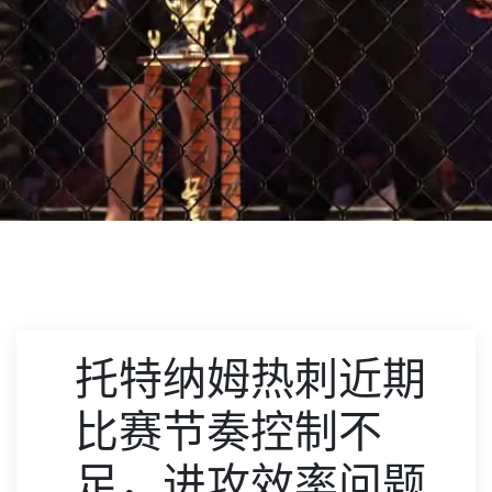
托特纳姆热刺近期
比赛节奏控制不
足，进攻效率问题