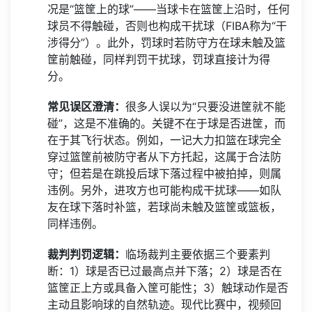
况是“篮筐上的球”——当球卡在篮筐上沿时，任何
球员不得触碰，否则也构成干扰球（FIBA称为“干
涉得分”）。此外，罚球时若防守方在球未触及篮
筐前触碰，同样判罚干扰球，罚球直接计为得
分。
常见误区澄清：
很多人误以为“只要没进筐就不能
碰”，这是不准确的。关键不在于球是否进筐，而
在于其飞行状态。例如，一记大力扣篮在球完全
穿过篮筐前被防守者从下方托起，这属于合法防
守；但若是在跳投后球下落过程中被拍掉，则属
违例。另外，进攻方也可能构成干扰球——如队
友在球下落时补篮，若球尚未触及篮筐或篮板，
同样违例。
裁判判罚逻辑：
临场裁判主要依据三个要素判
断：1）球是否已过最高点并下落；2）球是否在
篮筐正上方或具备入筐可能性；3）触球动作是否
主动且影响球的自然轨迹。现代比赛中，视频回