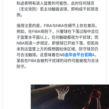
轨迹表明有进入篮筐的可能性，此时任何球员
（无论攻防）若主动触碰该球，即构成干扰球违
例。
值得注意的是，FIBA与NBA在细节上存在差异。
例如，在FIBA规则下，只要球在下落过程中且位
于篮筐水平面以上，任何触碰都视为干扰球；而
NBA则进一步规定，即使球已开始下落，但若尚
未到达篮筐上方的假想圆柱体区域，防守球员仍
可合法触球。这意味着在NB
金年会平台官网
A，
某些在FIBA会被判干扰球的动作可能被视为合法
防守。