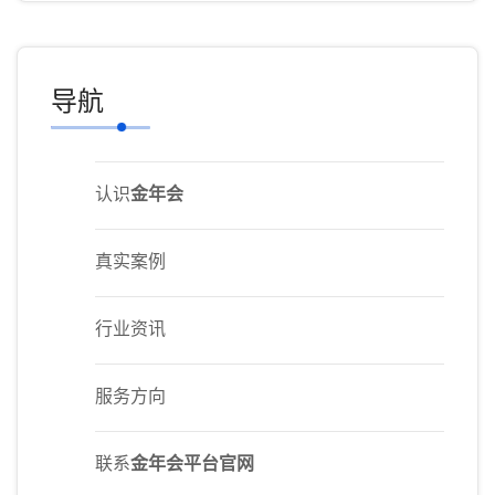
导航
认识
金年会
真实案例
行业资讯
服务方向
联系
金年会平台官网