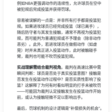
例如NBA更强调动作的连续性，允许球员在空中
被犯规后完成投篮并获得罚球。
容易被误解的一点是：并非所有打手都是投篮犯
规。如果进攻球员已经完成投篮（球已离手），
随后防守者与其发生接触，通常不再视为投篮犯
规，而可能判为普通犯规或不予理会（除非动作
恶劣）。此外，若进攻球员在做假动作（如虚
晃）时并未真正进入投篮动作，此时被触碰手
臂，裁判也可能不吹罚投篮犯规。
实战理解需结合裁判视角
。裁判在高速比赛中需
瞬间判断：球员是否处于真实投篮意图？接触是
否发生在投篮动作过程中？是否实质性影响了投
篮？这解释了为何有时看似明显的打手未被吹罚
——可能因为裁判认定接触发生在投篮动作开始
前，或认为接触轻微不足以影响出手。
最后，罚球机制的设计逻辑是“补偿损失的机会”。