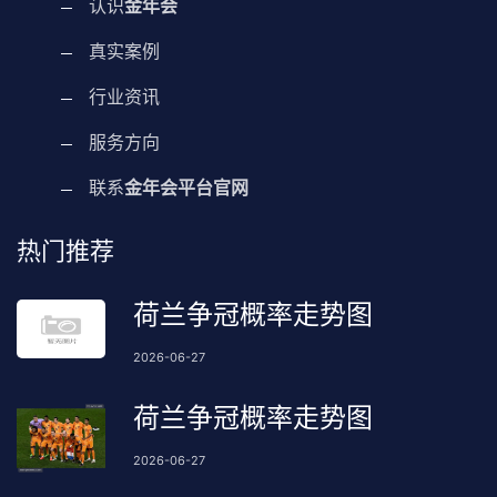
认识
金年会
真实案例
行业资讯
服务方向
联系
金年会平台官网
热门推荐
荷兰争冠概率走势图
2026-06-27
荷兰争冠概率走势图
2026-06-27