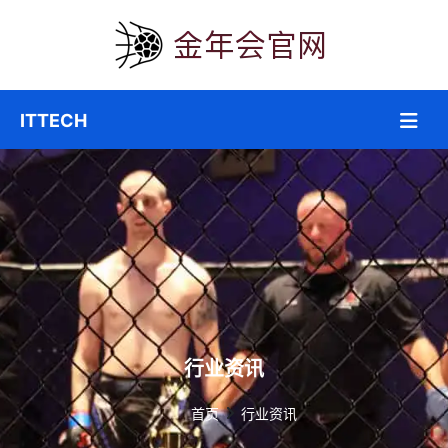
行业资讯
首页
行业资讯