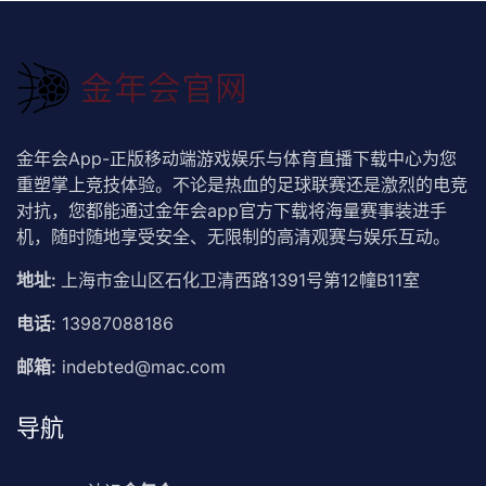
金年会App-正版移动端游戏娱乐与体育直播下载中心为您
重塑掌上竞技体验。不论是热血的足球联赛还是激烈的电竞
对抗，您都能通过金年会app官方下载将海量赛事装进手
机，随时随地享受安全、无限制的高清观赛与娱乐互动。
地址:
上海市金山区石化卫清西路1391号第12幢B11室
电话:
13987088186
邮箱:
indebted@mac.com
导航