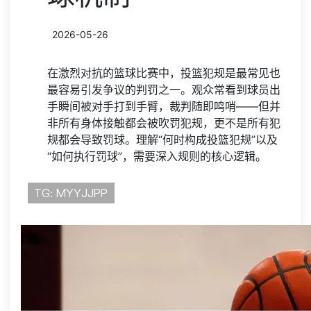
2026-05-26
在激烈对抗的篮球比赛中，投篮犯规是最常见也
最容易引发争议的判罚之一。观众常看到球员出
手瞬间被对手打到手臂，裁判随即鸣哨——但并
非所有身体接触都会被吹罚犯规，更不是所有犯
规都会导致罚球。理解“何时构成投篮犯规”以及
“如何执行罚球”，需要深入规则的核心逻辑。